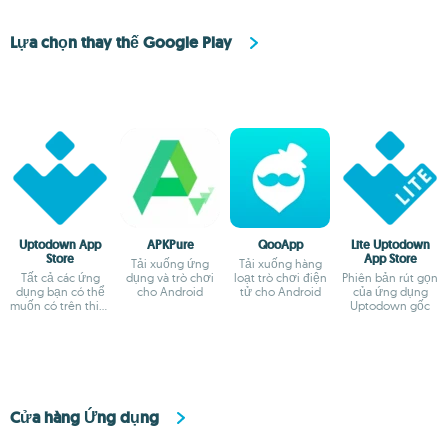
Lựa chọn thay thế Google Play
Uptodown App
APKPure
QooApp
Lite Uptodown
Store
App Store
Tải xuống ứng
Tải xuống hàng
Tất cả các ứng
dụng và trò chơi
loạt trò chơi điện
Phiên bản rút gọn
dụng bạn có thể
cho Android
tử cho Android
của ứng dụng
muốn có trên thiết
Uptodown gốc
bị Android
Cửa hàng Ứng dụng