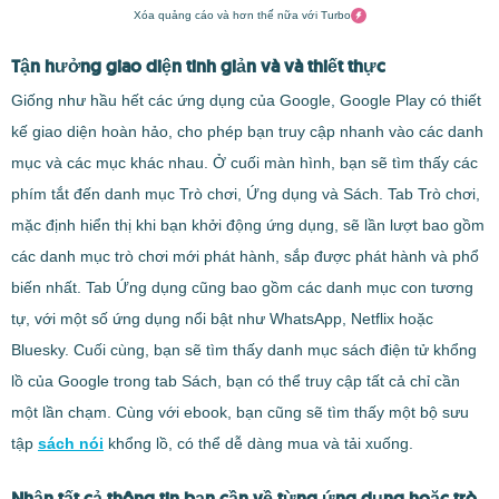
Xóa quảng cáo và hơn thế nữa với Turbo
Tận hưởng giao diện tinh giản và và thiết thực
Giống như hầu hết các ứng dụng của Google, Google Play có thiết
kế giao diện hoàn hảo, cho phép bạn truy cập nhanh vào các danh
mục và các mục khác nhau. Ở cuối màn hình, bạn sẽ tìm thấy các
phím tắt đến danh mục Trò chơi, Ứng dụng và Sách. Tab Trò chơi,
mặc định hiển thị khi bạn khởi động ứng dụng, sẽ lần lượt bao gồm
các danh mục trò chơi mới phát hành, sắp được phát hành và phổ
biến nhất. Tab Ứng dụng cũng bao gồm các danh mục con tương
tự, với một số ứng dụng nổi bật như WhatsApp, Netflix hoặc
Bluesky. Cuối cùng, bạn sẽ tìm thấy danh mục sách điện tử khổng
lồ của Google trong tab Sách, bạn có thể truy cập tất cả chỉ cần
một lần chạm. Cùng với ebook, bạn cũng sẽ tìm thấy một bộ sưu
tập
sách nói
khổng lồ, có thể dễ dàng mua và tải xuống.
Nhận tất cả thông tin bạn cần về từng ứng dụng hoặc trò