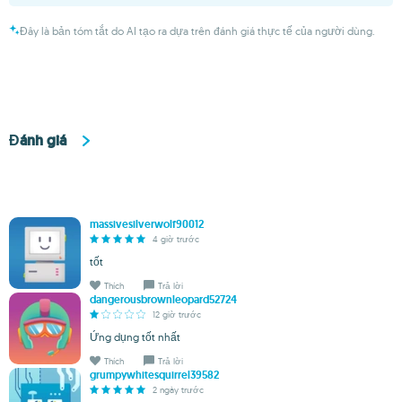
Đây là bản tóm tắt do AI tạo ra dựa trên đánh giá thực tế của người dùng.
Đánh giá
massivesilverwolf90012
4 giờ trước
tốt
Thích
Trả lời
dangerousbrownleopard52724
12 giờ trước
Ứng dụng tốt nhất
Thích
Trả lời
grumpywhitesquirrel39582
2 ngày trước