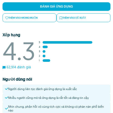
ĐÁNH GIÁ ỨNG DỤNG
THÊM VÀO MONG MUỐN
THÊM VÀO ĐỀ XUẤT
Xếp hạng
4.3
5
4
3
2
1
62,914 đánh giá
Người dùng nói
Người dùng liên tục đánh giá ứng dụng là xuất sắc
Nhiều người cũng mô tả ứng dụng là rất tốt và đáng tin cậy
Nhìn chung, phản hồi vô cùng tích cực và không có phàn nàn phổ biến
nào