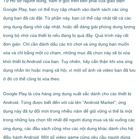
Từ Hồ sơ Người dùng, nằm ở góc trên bên phải của giao diện
Google Play, bạn có thể truy cập nhanh vào danh sách các ứng
dụng bạn đã cài đặt. Từ phần này, bạn có thể cập nhật tất cả các
ứng dụng đang chờ cập nhật, hoặc dễ dàng giải phóng dung lượng
trong bộ nhớ của thiết bị nếu đang bị quá đầy. Quá trình này rất
đơn giản. Chỉ cần đánh dấu các trò chơi và ứng dụng bạn muốn
xóa và chỉ bằng một cú chạm, những mục đã chọn này sẽ bị xóa
khỏi thiết bị Android của bạn. Tuy nhiên, hãy cẩn thận khi xóa ứng
dụng nhắn tin hoặc mạng xã hội, vì một số ảnh và video bạn đã lưu
ở đó có thể cũng bị xóa theo.
Google Play là cửa hàng ứng dụng xuất sắc dành cho các thiết bị
Android. Từng được biết đến với cái tên "Android Market", ứng
dụng này đã tự đổi mới trong nhiều năm để giữ vững vị thế là một
trong những lựa chọn tốt nhất để người dùng mua và tải xuống các
ứng dụng, các đầu sách cũng như các nội dung khác dành cho hệ
điều hành Android. Một số video game cũng yêu cầu người dùng