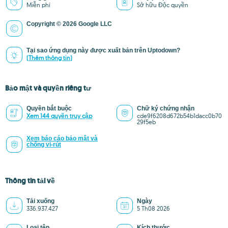
Miễn phí
Sở hữu Độc quyền
Copyright © 2026 Google LLC
Tại sao ứng dụng này được xuất bản trên Uptodown?
(Thêm thông tin)
Bảo mật và quyền riêng tư
Quyền bắt buộc
Chữ ký chứng nhận
Xem 144 quyền truy cập
cde9f6208d672b54b1dacc0b70
29f5eb
Xem báo cáo bảo mật và
chống vi-rút
Thông tin tải về
Tải xuống
Ngày
336.937.427
5 Th08 2026
Loại tệp
Kích thước