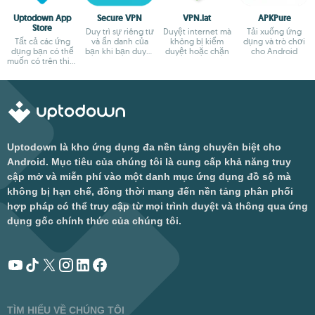
Uptodown App
Secure VPN
VPN.lat
APKPure
Store
Duy trì sự riêng tư
Duyệt internet mà
Tải xuống ứng
Tất cả các ứng
và ẩn danh của
không bị kiểm
dụng và trò chơi
dụng bạn có thể
bạn khi bạn duyệt
duyệt hoặc chặn
cho Android
muốn có trên thiết
web
bị Android
Uptodown là kho ứng dụng đa nền tảng chuyên biệt cho
Android. Mục tiêu của chúng tôi là cung cấp khả năng truy
cập mở và miễn phí vào một danh mục ứng dụng đồ sộ mà
không bị hạn chế, đồng thời mang đến nền tảng phân phối
hợp pháp có thể truy cập từ mọi trình duyệt và thông qua ứng
dụng gốc chính thức của chúng tôi.
TÌM HIỂU VỀ CHÚNG TÔI