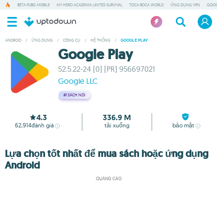
BETA PUBG MOBILE
MY HERO ACADEMIA UNITED SURVIVAL
TOCA BOCA WORLD
ỨNG DỤNG VPN
GOOG
ANDROID
/
ỨNG DỤNG
/
CÔNG CỤ
/
HỆ THỐNG
/
GOOGLE PLAY
Google Play
52.5.22-24 [0] [PR] 956697021
Google LLC
#1
SÁCH NÓI
4.3
336.9 M
62,914
đánh giá
tải xuống
bảo mật
Lựa chọn tốt nhất để mua sách hoặc ứng dụng
Android
QUẢNG CÁO