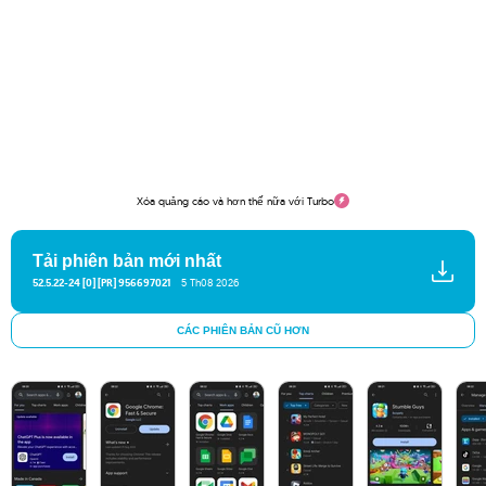
Xóa quảng cáo và hơn thế nữa với Turbo
Tải phiên bản mới nhất
52.5.22-24 [0] [PR] 956697021
5 Th08 2026
CÁC PHIÊN BẢN CŨ HƠN