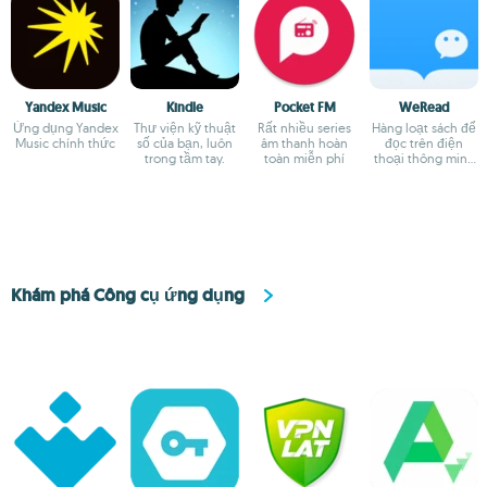
Yandex Music
Kindle
Pocket FM
WeRead
Ứng dụng Yandex
Thư viện kỹ thuật
Rất nhiều series
Hàng loạt sách để
Music chính thức
số của bạn, luôn
âm thanh hoàn
đọc trên điện
trong tầm tay.
toàn miễn phí
thoại thông minh
của bạn
Khám phá Công cụ ứng dụng