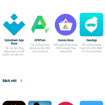
Uptodown App
APKPure
Aurora Store
QooApp
Store
Tải xuống ứng
Một giải pháp thay
Tải xuống hàng
Tất cả các ứng
dụng và trò chơi
thế Google Play
loạt trò chơi điện
dụng bạn có thể
cho Android
trang nhã
tử cho Android
muốn có trên thiết
bị Android
Sách nói