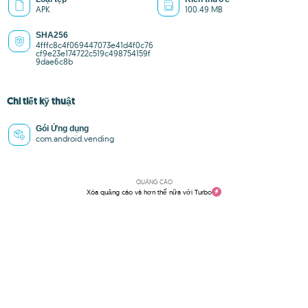
APK
100.49 MB
SHA256
4fffc8c4f069447073e41d4f0c76
cf9e23e174722c519c498754159f
9dae6c8b
Chi tiết kỹ thuật
Gói Ứng dụng
com.android.vending
QUẢNG CÁO
Xóa quảng cáo và hơn thế nữa với Turbo